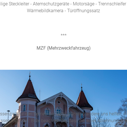
ge Steckleiter - Atemschutzgeräte - Motorsäge - Trennschleifer e
Wärmebildkamera - Türöffnungssatz
***
MZF (Mehrzweckfahrzeug)
ssenziell für den Betrieb der Seite, während andere uns helfen, 
assen möchten. Bitte beachten Sie, dass bei einer Ablehnung wom