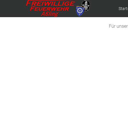
Start
Für unse