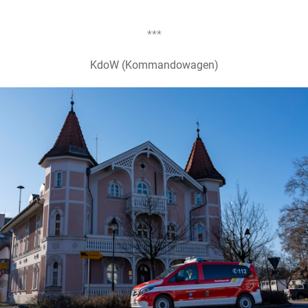
***
KdoW (Kommandowagen)