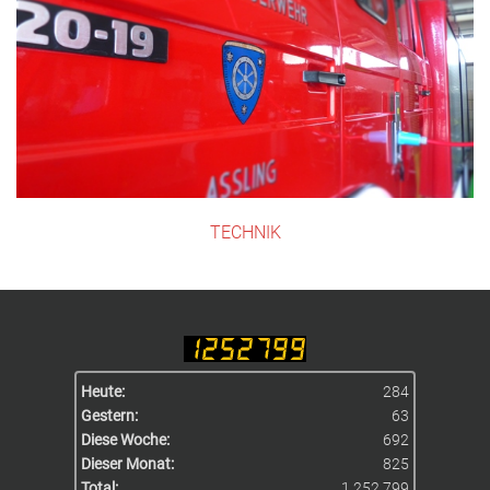
TECHNIK
Heute:
284
Gestern:
63
Diese Woche:
692
Dieser Monat:
825
Total:
1.252.799