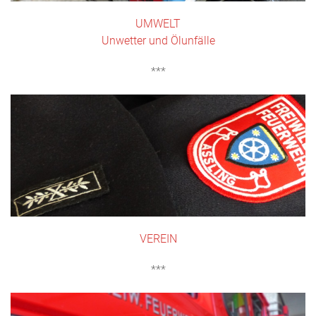
UMWELT
Unwetter und Ölunfälle
***
VEREIN
***